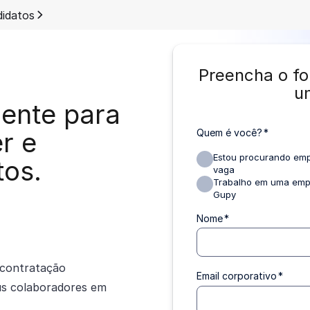
idatos
Preencha o fo
u
gente para
er e
Quem é você?
*
Estou procurando emp
tos.
vaga
Trabalho em uma empr
Gupy
Nome
*
contratação
Email corporativo
*
us colaboradores em