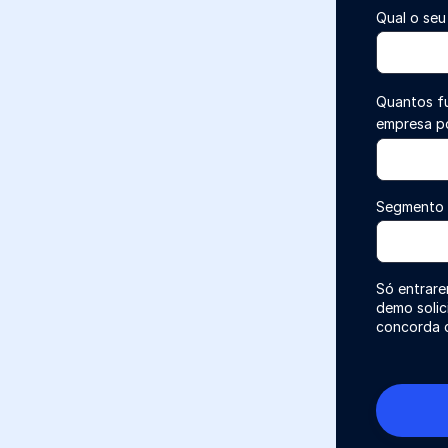
Qual o seu
Quantos fu
empresa p
Segmento 
Só entrare
demo solic
concorda 