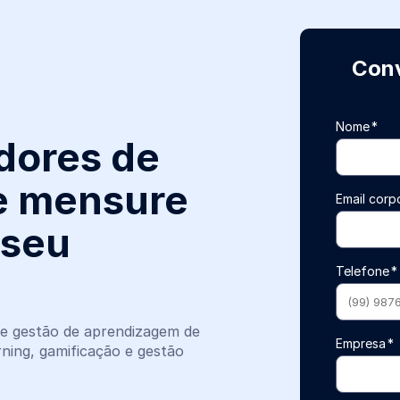
Conv
Nome
*
dores de
 e mensure
Email corp
 seu
Telefone
*
 e gestão de aprendizagem de
Empresa
*
ning, gamificação e gestão